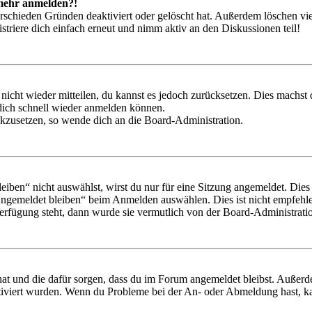
t mehr anmelden?!
rschieden Gründen deaktiviert oder gelöscht hat. Außerdem löschen vie
triere dich einfach erneut und nimm aktiv an den Diskussionen teil!
 nicht wieder mitteilen, du kannst es jedoch zurücksetzen. Dies machs
 dich schnell wieder anmelden können.
ückzusetzen, so wende dich an die Board-Administration.
en“ nicht auswählst, wirst du nur für eine Sitzung angemeldet. Dies
Angemeldet bleiben“ beim Anmelden auswählen. Dies ist nicht empfehle
Verfügung steht, dann wurde sie vermutlich von der Board-Administratio
 hat und die dafür sorgen, dass du im Forum angemeldet bleibst. Außer
tiviert wurden. Wenn du Probleme bei der An- oder Abmeldung hast, ka