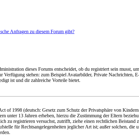
tische Anfragen zu diesem Forum gibt?
istration dieses Forums entscheidet, ob du registriert sein musst, um Be
zur Verfügung stehen: zum Beispiel Avatarbilder, Private Nachrichten, 
igt ist und dir zahlreiche Vorteile bietet.
t of 1998 (deutsch: Gesetz zum Schutz der Privatsphäre von Kindern i
ern unter 13 Jahren erheben, hierzu die Zustimmung der Eltern bezieh
dich zu registrieren versuchst, zutrifft, ziehe einen rechtlichen Beista
stelle für Rechtsangelegenheiten jeglicher Art ist; außer solchen, die
erden.