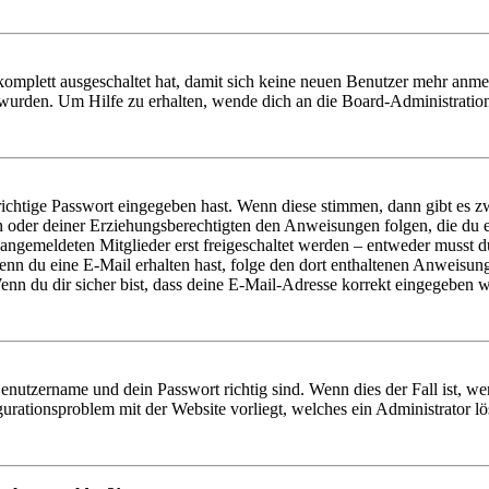
 komplett ausgeschaltet hat, damit sich keine neuen Benutzer mehr anm
 wurden. Um Hilfe zu erhalten, wende dich an die Board-Administratio
richtige Passwort eingegeben hast. Wenn diese stimmen, dann gibt es
ern oder deiner Erziehungsberechtigten den Anweisungen folgen, die du e
 angemeldeten Mitglieder erst freigeschaltet werden – entweder musst du
. Wenn du eine E-Mail erhalten hast, folge den dort enthaltenen Anweis
nn du dir sicher bist, dass deine E-Mail-Adresse korrekt eingegeben w
Benutzername und dein Passwort richtig sind. Wenn dies der Fall ist, w
igurationsproblem mit der Website vorliegt, welches ein Administrator l