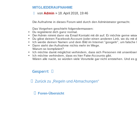
MITGLIEDERAUFNAHME
B
von
Admin
»
18. April 2018, 19:46
e
i
Die Aufnahme in dieses Forum wird durch den Administrator gemacht.
t
Das Vorgehen geschieht folgendermassen:
r
Du registrierst dich ganz normal.
a
Der Admin nimmt dann via Email Kontakt mit dir auf. Er möchte gerne wisse
g
Du gibst deinen Facebook-Account (oder einen anderen Link, wo du mit d
Ich werde deinen Namen und dein Bild im Internet "googeln", um falsche Id
Dann steht der Aufnahme nichts mehr im Wege.
Warum so kompliziert?
Ich möchte damit möglichst verhindern, dass sich Personen mit unseriös
Ich möchte verhindern, dass es hier Fake-Accounts gibt.
Wären alle nackt, so würden viele Vorurteile gar nicht entstehen. Und es
Gesperrt
Zurück zu „Regeln und Abmachungen“
Foren-Übersicht