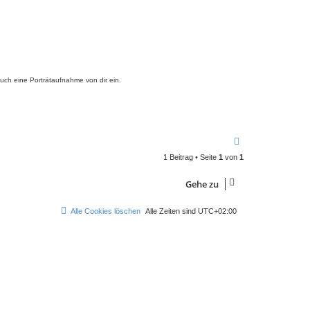
auch eine Porträtaufnahme von dir ein.
N
a
1 Beitrag • Seite
1
von
1
c
h
o
Gehe zu
b
e
n
Alle Cookies löschen
Alle Zeiten sind
UTC+02:00