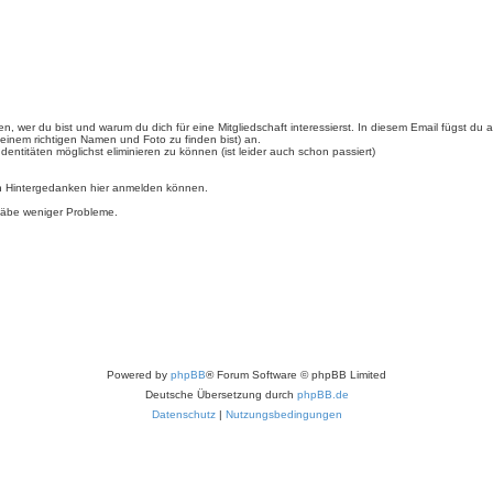
n, wer du bist und warum du dich für eine Mitgliedschaft interessierst. In diesem Email fügst du 
einem richtigen Namen und Foto zu finden bist) an.
entitäten möglichst eliminieren zu können (ist leider auch schon passiert)
en Hintergedanken hier anmelden können.
 gäbe weniger Probleme.
Powered by
phpBB
® Forum Software © phpBB Limited
Deutsche Übersetzung durch
phpBB.de
Datenschutz
|
Nutzungsbedingungen