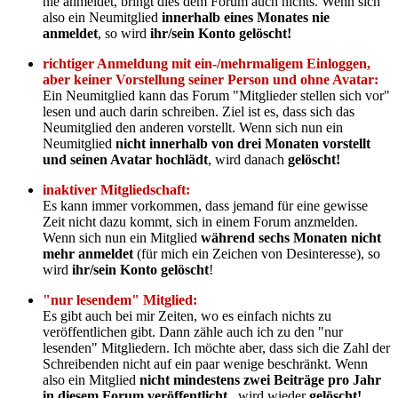
nie anmeldet, bringt dies dem Forum auch nichts. Wenn sich
also ein Neumitglied
innerhalb eines Monates nie
anmeldet
, so wird
ihr/sein Konto gelöscht!
richtiger Anmeldung mit ein-/mehrmaligem Einloggen,
aber keiner Vorstellung seiner Person und ohne Avatar:
Ein Neumitglied kann das Forum "Mitglieder stellen sich vor"
lesen und auch darin schreiben. Ziel ist es, dass sich das
Neumitglied den anderen vorstellt. Wenn sich nun ein
Neumitglied
nicht innerhalb von drei Monaten vorstellt
und seinen Avatar hochlädt
, wird danach
gelöscht!
inaktiver Mitgliedschaft:
Es kann immer vorkommen, dass jemand für eine gewisse
Zeit nicht dazu kommt, sich in einem Forum anzmelden.
Wenn sich nun ein Mitglied
während sechs Monaten nicht
mehr anmeldet
(für mich ein Zeichen von Desinteresse), so
wird
ihr/sein Konto gelöscht
!
"nur lesendem" Mitglied:
Es gibt auch bei mir Zeiten, wo es einfach nichts zu
veröffentlichen gibt. Dann zähle auch ich zu den "nur
lesenden" Mitgliedern. Ich möchte aber, dass sich die Zahl der
Schreibenden nicht auf ein paar wenige beschränkt. Wenn
also ein Mitglied
nicht mindestens zwei Beiträge pro Jahr
in diesem Forum veröffentlicht
, wird wieder
gelöscht!